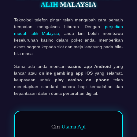
ALIH
MALAYSIA
Teknologi telefon pintar telah mengubah cara pemain
tempatan mengakses hiburan. Dengan
perjudian
mudah alih Malaysia
, anda kini boleh membawa
keseluruhan kasino dalam poket anda, memberikan
akses segera kepada slot dan meja langsung pada bila-
bila masa.
Sama ada anda mencari
casino app Android
yang
lancar atau
online gambling app iOS
yang selamat,
keupayaan untuk
play casino on phone
telah
menetapkan standard baharu bagi kemudahan dan
kepantasan dalam dunia pertaruhan digital.
Ciri
Utama Apl