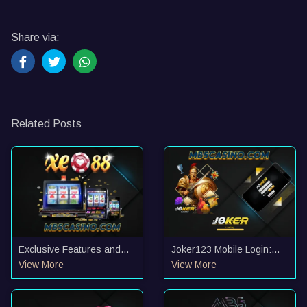
Share via:
Related Posts
Exclusive Features and
Joker123 Mobile Login:
Bonuses for XE88 App
On-the-Go Gaming
View More
View More
Downloaders
Benefits