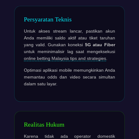
Persyaratan Teknis
Untuk akses stream lancar, pastikan akun
Anda memiliki saldo aktif atau tiket taruhan
yang valid. Gunakan koneksi
5G atau Fiber
untuk meminimalisir lag saat mengeksekusi
online betting Malaysia tips and strategies
.
Optimasi aplikasi mobile memungkinkan Anda
memantau odds dan video secara simultan
dalam satu layar.
Realitas Hukum
Karena tidak ada operator domestik