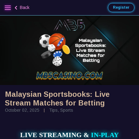
Back
Register
Malaysian Sportsbooks: Live
Stream Matches for Betting
October 02, 2025
Tips
,
Sports
LIVE STREAMING &
IN-PLAY