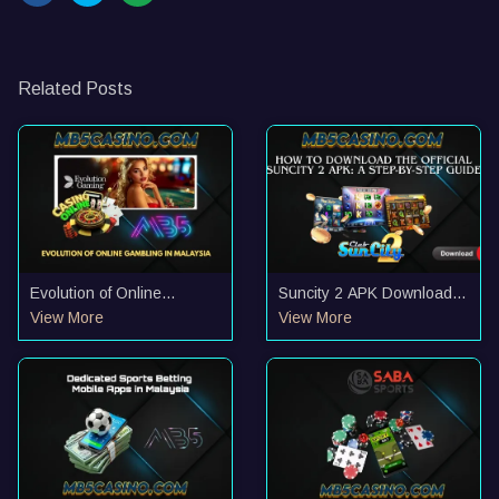
Related Posts
Evolution of Online
Suncity 2 APK Download:
Gambling in Malaysia
Your Official Guide
View More
View More