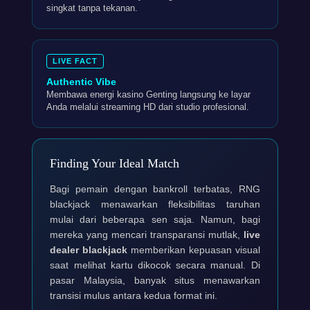
singkat tanpa tekanan.
LIVE FACT
Authentic Vibe
Membawa energi kasino Genting langsung ke layar
Anda melalui streaming HD dari studio profesional.
Finding Your Ideal Match
Bagi pemain dengan bankroll terbatas, RNG
blackjack menawarkan fleksibilitas taruhan
mulai dari beberapa sen saja. Namun, bagi
mereka yang mencari transparansi mutlak,
live
dealer blackjack
memberikan kepuasan visual
saat melihat kartu dikocok secara manual. Di
pasar Malaysia, banyak situs menawarkan
transisi mulus antara kedua format ini.