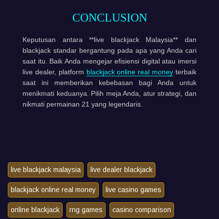
CONCLUSION
Keputusan antara **live blackjack Malaysia** dan
blackjack standar bergantung pada apa yang Anda cari
saat itu. Baik Anda mengejar efisiensi digital atau imersi
live dealer, platform
blackjack online real money
terbaik
saat ini memberikan kebebasan bagi Anda untuk
menikmati keduanya. Pilih meja Anda, atur strategi, dan
nikmati permainan 21 yang legendaris.
live blackjack malaysia
live dealer blackjack
blackjack online real money
live casino games
online blackjack
rng games
casino comparison