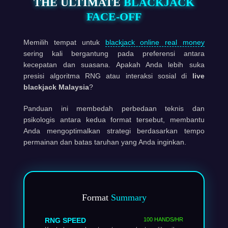
THE ULTIMATE
BLACKJACK
FACE-OFF
Memilih tempat untuk
blackjack online real money
sering kali bergantung pada preferensi antara
kecepatan dan suasana. Apakah Anda lebih suka
presisi algoritma RNG atau interaksi sosial di
live
blackjack Malaysia
?
Panduan ini membedah perbedaan teknis dan
psikologis antara kedua format tersebut, membantu
Anda mengoptimalkan strategi berdasarkan tempo
permainan dan batas taruhan yang Anda inginkan.
Format
Summary
RNG SPEED
100 HANDS/HR