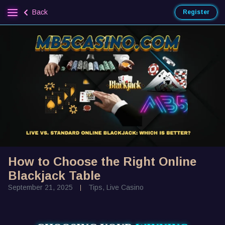
Back
Register
How to Choose the Right Online
Blackjack Table
September 21, 2025
Tips
,
Live Casino