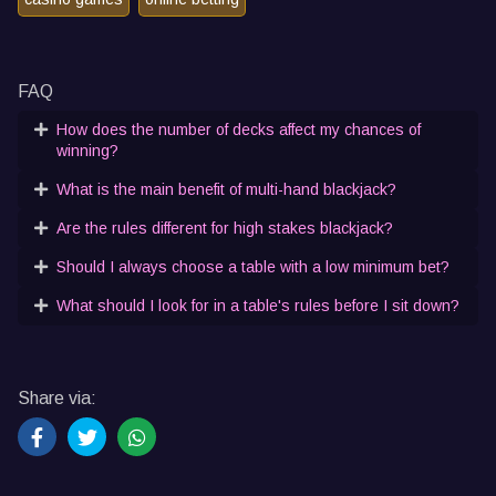
FAQ
How does the number of decks affect my chances of
winning?
What is the main benefit of multi-hand blackjack?
Are the rules different for high stakes blackjack?
Should I always choose a table with a low minimum bet?
What should I look for in a table's rules before I sit down?
Share via: